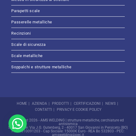
Parapetti scale
Passerelle metalliche
Recinzioni
Scale di sicurezza
Scale metalliche
Soppalchi e strutture metalliche
HOME
AZIENDA
PRODOTTI
CERTIFICAZIONI
NEWS
CONTATTI
PRIVACY E COOKIE POLICY
Copyright 2026 - AMS WELDING | strutture metalliche, cerchiature ed
antisismica
Sede Legale: Via J.G. Gutenberg, 2 - 40017 San Giovanni in Persiceto (BO)
P.I. 03610091203 - Cap Sociale: 15000€ Euro - REA Bo 532803 - PEC:
amswelding@pec.it