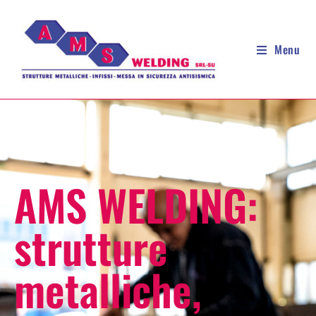
Menu
AMS WELDING:
strutture
metalliche,